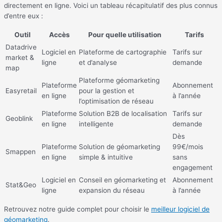
directement en ligne. Voici un tableau récapitulatif des plus connus
d’entre eux :
Outil
Accès
Pour quelle utilisation
Tarifs
Datadrive
Logiciel en
Plateforme de cartographie
Tarifs sur
market &
ligne
et d’analyse
demande
map
Plateforme géomarketing
Plateforme
Abonnement
Easyretail
pour la gestion et
en ligne
à l’année
l’optimisation de réseau
Plateforme
Solution B2B de localisation
Tarifs sur
Geoblink
en ligne
intelligente
demande
Dès
Plateforme
Solution de géomarketing
99€/mois
Smappen
en ligne
simple & intuitive
sans
engagement
Logiciel en
Conseil en géomarketing et
Abonnement
Stat&Geo
ligne
expansion du réseau
à l’année
Retrouvez notre guide complet pour choisir le
meilleur logiciel de
géomarketing
.